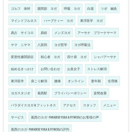
ゴルフ 体幹
股関節 ヨガ
呼吸 ヨガ
白湯
ツボ 鍼灸
マインドフルネス
ハーブティー ヨガ
東洋医学 ヨガ
易占 サイコロ
易経
メンズヨガ
アーサナ プラーナヤーマ
ヤマ ニヤマ
八肢則
ヨガ哲学
ヨガ呼吸法
変形性膝関節症
初心者 ヨガ
四十肩 ヨガ
シャバアーサナ
始めるきっかけ
お問い合わせ
お灸女子
ストレス解消
東洋医学
肩こり解消
腰痛
オンライン
更年期
生理痛
ヨガスタジオ
葛西駅
プライバシーポリシー
姿勢改善
パラダイスヨガ & フィットネス
アクセス
スタッフ
メニュー
サービス
葛西のヨガ･PARADISE YOGA & FITNESSのお客様の声
葛西のヨガ･PARADISE YOGA & FITNESSの評判