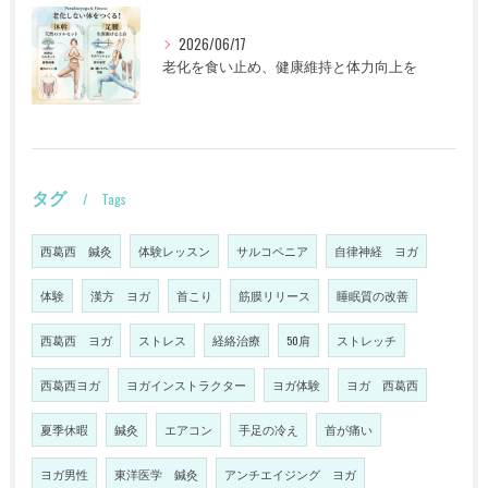
2026/06/17
老化を食い止め、健康維持と体力向上を
タグ
Tags
西葛西 鍼灸
体験レッスン
サルコペニア
自律神経 ヨガ
体験
漢方 ヨガ
首こり
筋膜リリース
睡眠質の改善
西葛西 ヨガ
ストレス
経絡治療
50肩
ストレッチ
西葛西ヨガ
ヨガインストラクター
ヨガ体験
ヨガ 西葛西
夏季休暇
鍼灸
エアコン
手足の冷え
首が痛い
ヨガ男性
東洋医学 鍼灸
アンチエイジング ヨガ