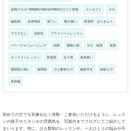
葛西のヨガ･PARADISE YOGA & FITNESSの口コミ情報
コンセプト
ヨガ
鍼灸師
自律神経
筋トレ
膝が痛い
西葛西 はりきゅう
マスクなし
花粉症
プライベートレッスン
パーソナルトレーニング
頭痛
睡眠の質
ヨガ 葛西
葛西
オンラインレッスン
西葛西
五十肩
身体硬い
股関節が痛い
股関節
少人数制ヨガ
鍼灸学生
経絡ヨガ
美容鍼
初めての方でも気兼ねなく体験・ご参加いただけるように、レッス
ンの様子やスタジオの雰囲気を、写真付きでブログにてご紹介して
まいります。特に、少人数制のレッスンや、一人ひとりの悩みや不